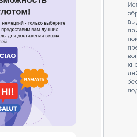
Ис
об
вы
пр
по
пр
во
кн
де
бе
по