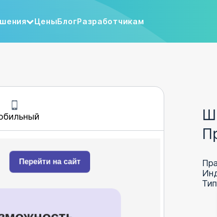
шения
Цены
Блог
Разработчикам
Ш
обильный
П
Пра
Инд
Тип