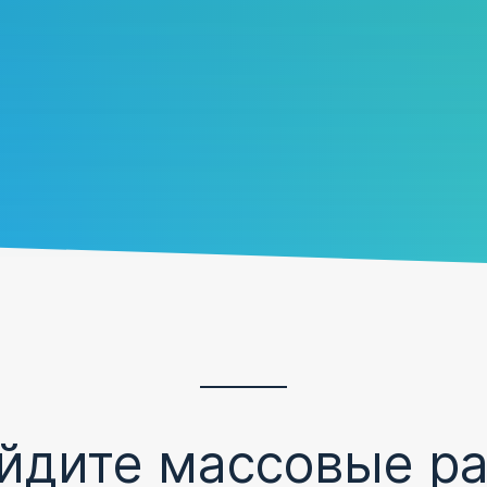
йдите
массовые р