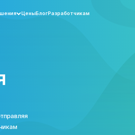
шения
Цены
Блог
Разработчикам
я
й
отправляя
чикам