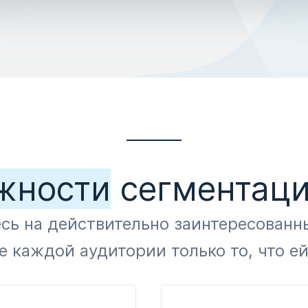
жности
сегментаци
сь на действительно заинтересованн
е каждой аудитории только то, что е