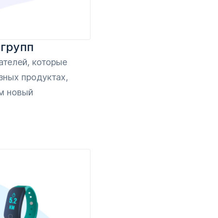
 групп
ателей, которые
зных продуктах,
м новый