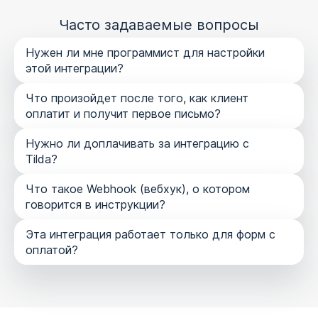
Часто задаваемые вопросы
Нужен ли мне программист для настройки
этой интеграции?
Что произойдет после того, как клиент
оплатит и получит первое письмо?
Нужно ли доплачивать за интеграцию с
Tilda?
Что такое Webhook (вебхук), о котором
говорится в инструкции?
Вы можете настроить
автоматическую
приветственную цепочку
из нескольких писем,
Эта интеграция работает только для форм с
чтобы лучше познакомить клиента с вашим
оплатой?
продуктом.
Через некоторое время вы сможете отправить ему
предложение о покупке другого вашего товара или
услуги.
Вы можете автоматически попросить клиента