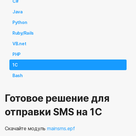
C#
Java
Python
Ruby/Rails
VB.net
PHP
1C
Bash
Готовое решение для
отправки SMS на 1С
Скачайте модуль
mainsms.epf